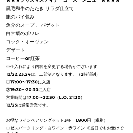
★
★
★
クリスマスディナーコース
メニュー★
★
★
★
黒毛和牛のたたき サラダ仕立て
鮑のパイ包み
魚介のスープ 、バゲット
白甘鯛のポワレ
コック・オーヴァン
デザート
コーヒーor紅茶
※仕入れにより内容を変更する場合がございます
12/22,23,24は、二部制となります。（2時間制）
①17:00〜17:30に入店
②19:30〜20:30に入店
営業時間は17:00〜22:30（L.O. 21:30）
12/25は通常営業です。
お得なワインペアリングセット3杯 1,800円（税別）
ロゼスパークリング・白ワイン・赤ワイン ※当日でもお受けで