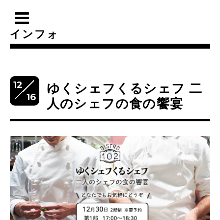
インフォ
12
ゆくシェフくるシェフ 二
16
人のシェフの食の饗宴